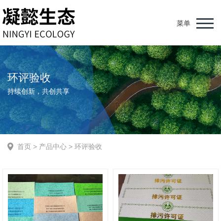
菜单
环评验收
持续创新，共创共享
首页
>
产品中心
>
环评验收