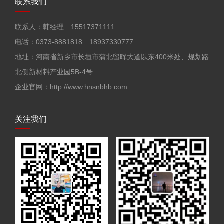
联系我们
联系人：韩经理 15517371111
电话：0373-8881818 18937330777
地址：河南省新乡市长垣市蒲北留晖大道以东400米处、规划路
北侧新材料产业园5B-4号
企业官网：http://www.hnsnbhb.com
关注我们