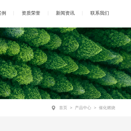
案例
资质荣誉
新闻资讯
联系我们
首页
>
产品中心
>
催化燃烧