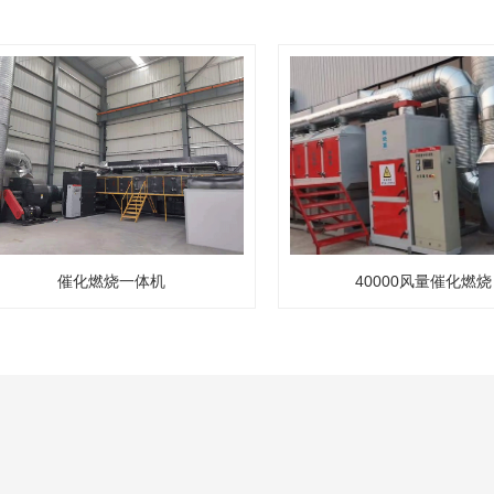
催化燃烧一体机
40000风量催化燃烧