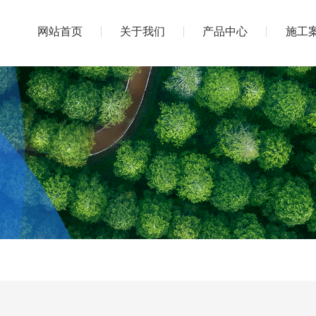
网站首页
关于我们
产品中心
施工