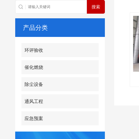
产品分类
环评验收
催化燃烧
除尘设备
通风工程
应急预案