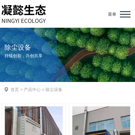
菜单
除尘设备
持续创新，共创共享
首页
>
产品中心
>
除尘设备