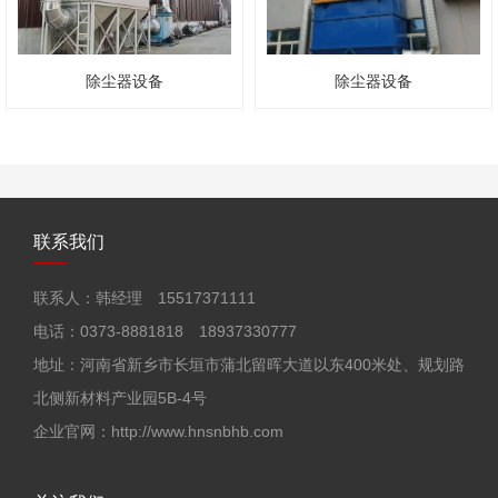
除尘器设备
除尘器设备
联系我们
联系人：韩经理 15517371111
电话：0373-8881818 18937330777
地址：河南省新乡市长垣市蒲北留晖大道以东400米处、规划路
北侧新材料产业园5B-4号
企业官网：http://www.hnsnbhb.com