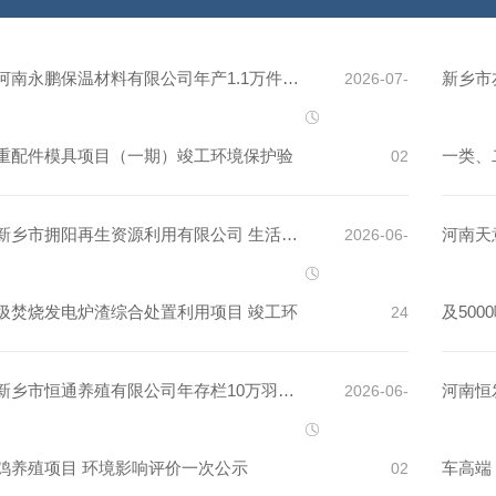
河南永鹏保温材料有限公司年产1.1万件起
新乡市
2026-07-
重配件模具项目（一期）竣工环境保护验
一类、
02
收监测报告表
工环境
新乡市拥阳再生资源利用有限公司 生活垃
河南天
2026-06-
圾焚烧发电炉渣综合处置利用项目 竣工环
及50
24
境保护验收监测报告表
护验收
新乡市恒通养殖有限公司年存栏10万羽蛋
河南恒
2026-06-
鸡养殖项目 环境影响评价一次公示
车高端
02