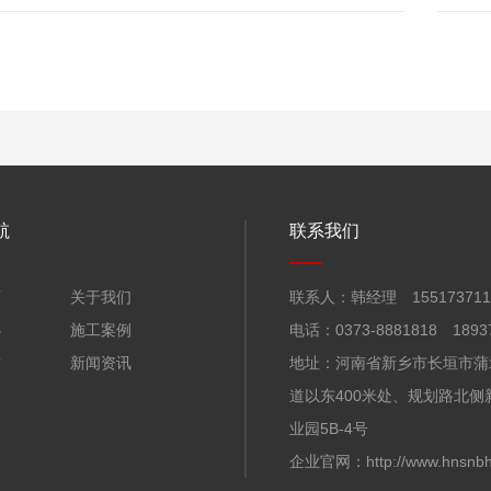
期） 
工程）
航
联系我们
页
关于我们
联系人：韩经理 155173711
心
施工案例
电话：0373-8881818 1893
誉
新闻资讯
地址：河南省新乡市长垣市蒲
们
道以东400米处、规划路北侧
业园5B-4号
企业官网：http://www.hnsnbh