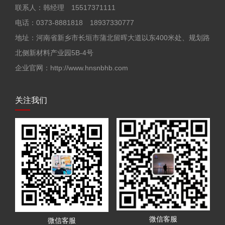
联系人：韩经理 15517371111
电话：0373-8881818 18937330777
地址：河南省新乡市长垣市蒲北留晖大道以东400米处、规划路
北侧新材料产业园5B-4号
企业官网：http://www.hnsnbhb.com
关注我们
微信客服
微信客服